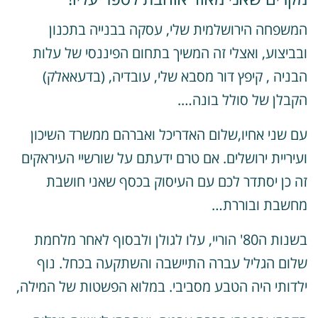
משפחה הירושלמית שלי, עסקה בבנייה בתכנון
בביצוע, ואצלי זה המשיך בתחום הפיננסי של עלות
בניה , קיפץ דור מסבא שלי, עובדיה, (בדעאאלק)
קבלן של סולל בונה….
ם שני אחיו,שלום האדריכל ואברהם ממשרד השיכון
עיריית ירושלים.
אם טרם ידעתם על שורשיי העיראקים
ה כן יסתדר לכם עם העיסוק בכסף שאני חוש
בת
חשבת ובוררת…
בשנות ה80' הוריי, עלו לגולן ולבסוף לאחר מלחמת
לום הגליל עברה התיישבה והשתקעה בכחל. נוף
לדותי היה הטבע מסביבי.
במלוא הפשטות של המילה,