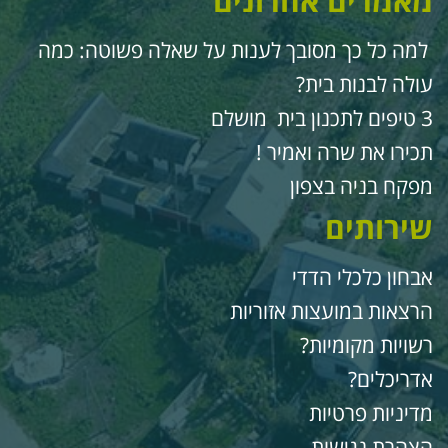
אמרים אחרונים
מה כל כך מסובך לענות על שאלה פשוטה: כמה
ולה לבנות בית?
כנון בית מושלם
כירו את שרה ואמיר !
פקח בניה בצפון
ירותים
בחון כלכלי הדדי
רצאות במועצות אזוריות
שויות מקומיות?
דריכלים?
דיניות פרטיות
צהרת נגישות