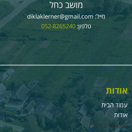
מושב כחל
מייל:
diklaklerner@gmail.com
טלפון:
052-8265240
ודות
מוד הבית
ודות
שירותים שלנו